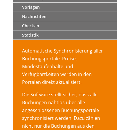
Vorlagen
Nachrichten
Check-in
Statistik
Automatische Synchronisierung aller
Buchungsportale. Preise,
Mindestaufenhalte und
Verfügbartkeiten werden in den
Portalen direkt aktualisiert.
Die Software stellt sicher, dass alle
Buchungen nahtlos über alle
angeschlossenen Buchungsportale
synchronisiert werden. Dazu zählen
nicht nur die Buchungen aus den